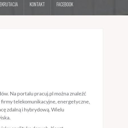
EKRUTACJA
KONTAKT
FACEBOOK
ów. Na portalu pracuj.pl można znaleźć
, firmy telekomunikacyjne, energetyczne,
acę zdalną i hybrydową. Wielu
iska.