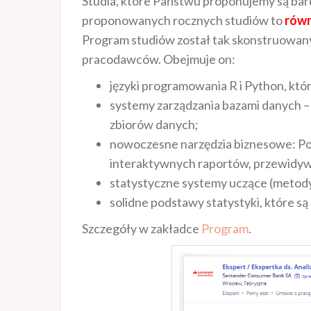
Studia, które Państwu proponujemy są bar
proponowanych rocznych studiów to
równ
Program studiów został tak skonstruowany
pracodawców. Obejmuje on:
języki programowania R i Python, kt
systemy zarządzania bazami danych – 
zbiorów danych;
nowoczesne narzędzia biznesowe: Po
interaktywnych raportów, przewidyw
statystyczne systemy uczące (metody 
solidne podstawy statystyki, które s
Szczegóły w zakładce
Program
.