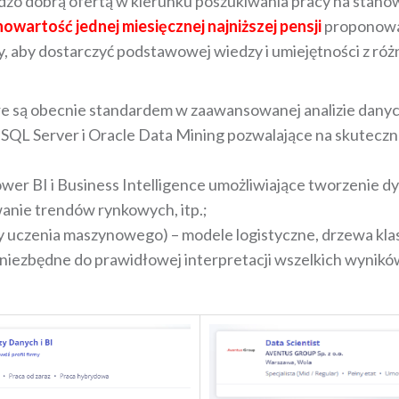
dzo dobrą ofertą w kierunku poszukiwania pracy na stanow
owartość jednej miesięcznej najniższej pensji
proponowan
, aby dostarczyć podstawowej wiedzy i umiejętności z r
óre są obecnie standardem w zaawansowanej analizie danyc
SQL Server i Oracle Data Mining pozwalające na skuteczn
wer BI i Business Intelligence umożliwiające tworzenie
anie trendów rynkowych, itp.;
uczenia maszynowego) – modele logistyczne, drzewa klasyfi
ą niezbędne do prawidłowej interpretacji wszelkich wynik