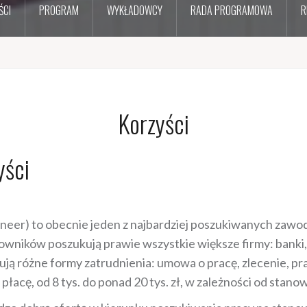
ŚCI
PROGRAM
WYKŁADOWCY
RADA PROGRAMOWA
R
Korzyści
yści
ineer) to obecnie jeden z najbardziej poszukiwanych zawod
acowników poszukują prawie wszystkie większe firmy: banki
ą różne formy zatrudnienia: umowa o pracę, zlecenie, pr
cę, od 8 tys. do ponad 20 tys. zł, w zależności od stanow