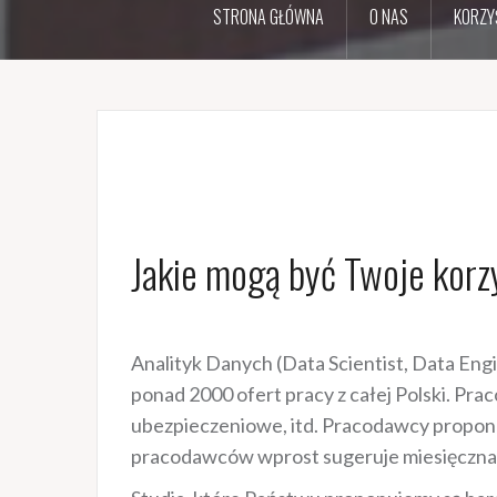
STRONA GŁÓWNA
O NAS
KORZY
Jakie mogą być Twoje korz
Analityk Danych (Data Scientist, Data Eng
ponad 2000 ofert pracy z całej Polski. Pr
ubezpieczeniowe, itd. Pracodawcy proponuj
pracodawców wprost sugeruje miesięczna pła